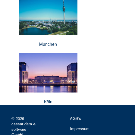
München
Köln
© 2026 -
AGB's
caesar data &
Impressum
software
GmbH